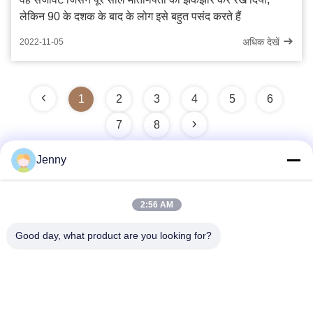
लेकिन 90 के दशक के बाद के लोग इसे बहुत पसंद करते हैं
अधिक देखें
2022-11-05
1
2
3
4
5
6
7
8
Jenny
त्वरित संपर्क
2:56 AM
Good day, what product are you looking for?
पता
2 मंजिल 11, उत्तरी जिला 4 ब्लॉक, हुआ यी इंटरनेशनल एक्सपो मॉल, वुगांग रोड,
चानचेंग क्षेत्र, फोशन शहर, गुआंग्डोंग, चीन।
टेलीफोन