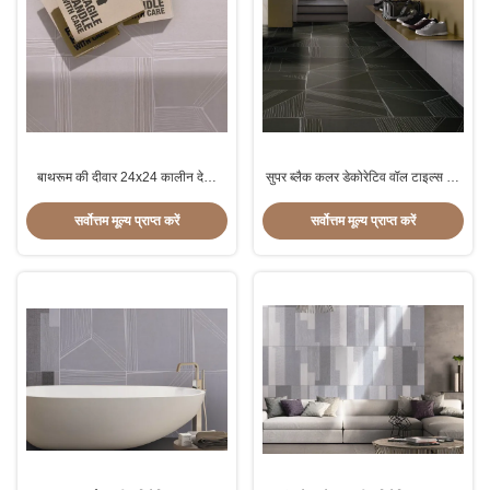
बाथरूम की दीवार 24x24 कालीन देखो
सुपर ब्लैक कलर डेकोरेटिव वॉल टाइल्स बेड
टाइल कम फिर 0.5% जल अवशोषण
रूम सिंपल मॉडर्न कार्पेट टाइल्स
600x600mm साइज:
सर्वोत्तम मूल्य प्राप्त करें
सर्वोत्तम मूल्य प्राप्त करें