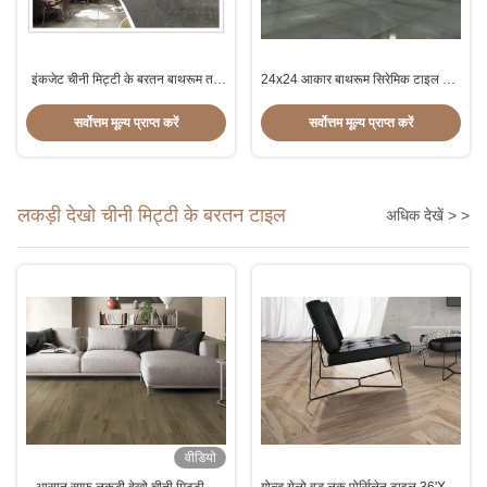
इंकजेट चीनी मिट्टी के बरतन बाथरूम तल
24x24 आकार बाथरूम सिरेमिक टाइल घुटा
टाइल, स्टोन लुक ब्लू स्लेट चीनी मिट्टी के
हुआ अवतल उत्तल पैटर्न सतह
बरतन टाइल
सर्वोत्तम मूल्य प्राप्त करें
सर्वोत्तम मूल्य प्राप्त करें
लकड़ी देखो चीनी मिट्टी के बरतन टाइल
अधिक देखें > >
वीडियो
आसान साफ ​​लकड़ी देखो चीनी मिट्टी के
गोल्ड येलो वुड लुक पोर्सिलेन टाइल 36'X24