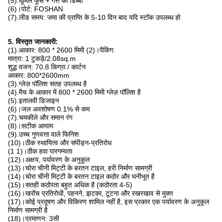
(5).धूमिल फूस + गत्ते का डिब्बा
(6)।पोर्ट: FOSHAN
(7).लीड समय: जमा की प्राप्ति के 5-10 दिन बाद यदि स्टॉक उपलब्ध हो
5. विस्तृत जानकारी:
(1).आकार: 800 * 2600 मिमी (2)।पैकिंग:
मात्रा: 1 टुकड़े/2.08sq.m
शुद्ध वजन: 70.8 किग्रा / कार्टन
आकार: 800*2600mm
(3).ग्लेज़ पॉलिश सतह उपलब्ध है
(4).मैच के आकार में 800 * 2600 मिमी ग्लेज़ पॉलिश है
(5).इतालवी डिजाइन
(6)।जल अवशोषण 0.1% से कम
(7).चमकीले और समान रंग
(8)।सटीक आयाम
(9).उच्च गुणवत्ता वाले फिनिश
(10)।ठीक स्थायित्व और संपीड़न-प्रतिरोध
(1 1)।ठीक हवा पारगम्यता
(12)।अक्षय, पर्यावरण के अनुकूल
(13)।चोरा चीनी मिट्टी के बरतन टाइल, हरी निर्माण सामग्री
(14)।चोरा चीनी मिट्टी के बरतन टाइल कठोर और घनीभूत है
(15)।सतही कठोरता बहुत अधिक है (कठोरता 4-5)
(16)।खरोंच प्रतिरोधी, पहनने, झटका, टूटना और रखरखाव से मुक्त
(17)।कोई प्रदूषण और विकिरण शामिल नहीं है, इस प्रकार एक पर्यावरण के अनुकूल
निर्माण सामग्री है
(18)।प्रमाणन: 3सी