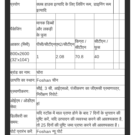
प्रयोग
क्लब हाउस इत्यादि के लिए लिविंग रूम, डाइनिंग रूम
इत्यादि
मानक डिब्बों
पैकेजिंग
और लकड़ी
के फूस
किग्रा /
सीटीएन /
आकार (मिमी)
पीसी/सीटीएन
एम2/सीटीएन
सीटीएन
फूस
800x2600
1
2.08
70.8
40
(32'x104')
ब्रांड का नाम:
चोरा
उत्पत्ति का स्थान:
Foshan चीन
सीई, 3 सी, आईएसओ, पंजीकरण का जीएमसी प्रमाणपत्र,
प्रमाणीकरण:
निरीक्षण रिपोर्ट:
ओईएम / ओडीएम
हां
सेवा:
यदि स्टॉक में माल प्राप्त होने के बाद 7 दिनों के भुगतान की
डिलीवरी का
पुष्टि करें, यदि उत्पादन की व्यवस्था करने की आवश्यकता है,
समय:
तो 25 दिनों की पुष्टि जमा प्राप्त करने की आवश्यकता है।
पोर्ट प्रारंभ करें:
Foshan न्यू पोर्ट