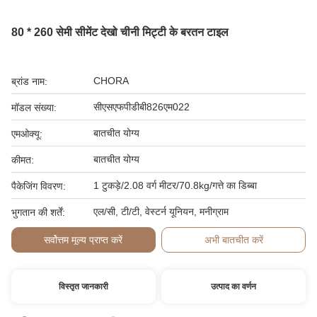
80 * 260 सेमी सीमेंट देखो चीनी मिट्टी के बरतन टाइल
CHORA
ब्रांड नाम:
सीएसएफपीडीबी826एम022
मॉडल संख्या:
बातचीत योग्य
एमओक्यू:
बातचीत योग्य
कीमत:
1 टुकड़े/2.08 वर्ग मीटर/70.8kg/गत्ते का डिब्बा
पैकेजिंग विवरण:
एल/सी, टी/टी, वेस्टर्न यूनियन, मनीग्राम
भुगतान की शर्तें:
सर्वोत्तम मूल्य प्राप्त करें
अभी बातचीत करें
विस्तृत जानकारी
उत्पाद का वर्णन