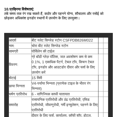
10.प्रक्रिया विशेषताएं:
लंबे समय तक रंग रख सकते हैं, कठोर और पहनने योग्य, शौचालय और रसोई को
छोड़कर अधिकांश इनडोर स्थानों में उपयोग के लिए उपयुक्त।
आदर्श
बीट स्लेट सिन्जेड स्टोन CSFPDB826M022
नाम:
चोरा बीट स्लेट सिन्जेड स्टोन
सामग्री
पोर्सिलेन की टाईल
ग्रे बॉडी ग्लेज़ पॉलिश, जल अवशोषण कम से कम
0.1%, 1 एकाधिक पैटर्न, टेबल टॉप, किचन टेबल
विवरण:
टॉप, इनडोर और आउटडोर दीवार और फर्श के लिए
उपयोग करें
मोटाई
15 मिमी
V4-पर्याप्त भिन्नता (प्रत्येक टाइल के भीतर रंग
छाया भिन्नता
भिन्नता)
घर्षण प्रतिरोध
6 - वाणिज्यिक काफी यातायात
रासायनिक प्रतिरोधी और ठंढ प्रतिरोधी, एसिड
समारोह
प्रतिरोधी, जीवाणुरोधी, गर्मी इन्सुलेशन, पहनने के लिए
प्रतिरोधी
दीवार के लिए फर्श, कार्यालय, कॉफी शॉप, होटल,