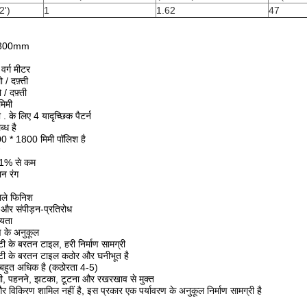
2')
1
1.62
47
1800mm
वर्ग मीटर
/ दफ़्ती
 दफ़्ती
िमी
के लिए 4 यादृच्छिक पैटर्न
्ध है
0 * 1800 मिमी पॉलिश है
1% से कम
न रंग
ाले फिनिश
 और संपीड़न-प्रतिरोध
्यता
ण के अनुकूल
ी के बरतन टाइल, हरी निर्माण सामग्री
्टी के बरतन टाइल कठोर और घनीभूत है
हुत अधिक है (कठोरता 4-5)
ी, पहनने, झटका, टूटना और रखरखाव से मुक्त
विकिरण शामिल नहीं है, इस प्रकार एक पर्यावरण के अनुकूल निर्माण सामग्री है