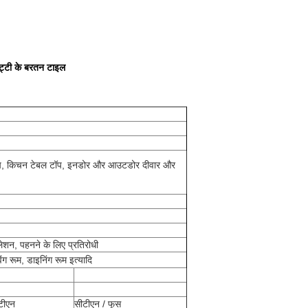
ट्टी के बरतन टाइल
 टॉप, किचन टेबल टॉप, इनडोर और आउटडोर दीवार और
ुलेशन, पहनने के लिए प्रतिरोधी
ंग रूम, डाइनिंग रूम इत्यादि
ीटीएन
सीटीएन / फूस