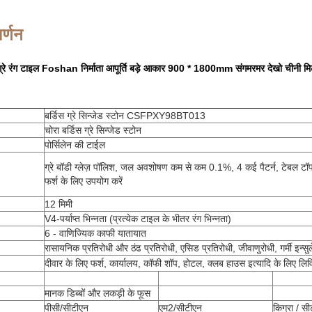
र्णन
्रे रंग टाइल Foshan निर्माता आपूर्ति बड़े आकार 900 * 1800mm संगमरमर देखो चीनी मि
बर्डिस ग्रे सिन्जेड स्टोन CSFPXY98BT013
चोरा बर्डिस ग्रे सिन्जेड स्टोन
पोर्सिलेन की टाईल
ग्रे बॉडी ग्लेज़ पॉलिश, जल अवशोषण कम से कम 0.1%, 4 कई पैटर्न, टेबल
फर्श के लिए उपयोग करें
12 मिमी
V4-पर्याप्त भिन्नता (प्रत्येक टाइल के भीतर रंग भिन्नता)
6 - वाणिज्यिक काफी यातायात
रासायनिक प्रतिरोधी और ठंढ प्रतिरोधी, एसिड प्रतिरोधी, जीवाणुरोधी, गर्मी इन्स
दीवार के लिए फर्श, कार्यालय, कॉफी शॉप, होटल, क्लब हाउस इत्यादि के लिए लिवि
मानक डिब्बों और लकड़ी के फूस
पीसी/सीटीएन
एम2/सीटीएन
किग्रा / स