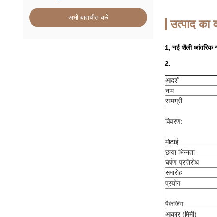
अभी बातचीत करें
उत्पाद का व
1, नई शैली आंतरिक ग
2.
आदर्श
नाम:
सामग्री
विवरण:
मोटाई
छाया भिन्नता
घर्षण प्रतिरोध
समारोह
प्रयोग
पैकेजिंग
आकार (मिमी)