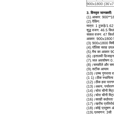
900x1800 (36'x7
3. विस्तृत जानकारी:
(1).आकार: 900**
(2).पैकिंग:
मात्रा: 1 टुकड़े/1.62 
शुद्ध वजन: 46.5 किलो 
सकल वजन: 47 किलो /
आकार: 900x1800 म
(3) 900x1800 मिमी . 
(4).पॉलिश सतह उपलब
(5).मैच का आकार 90
(6)।इतालवी डिजाइन
(7).जल अवशोषण 0.
(8)।चमकीले और समा
(9).सटीक आयाम
(10)।उच्च गुणवत्ता व
(1 1)।ठीक स्थायित्व
(12)।ठीक हवा पारगम
(13)।अक्षय, पर्यावर
(14)।चोरा चीनी मिट्ट
(15)।चोरा चीनी मिट
(16)।सतही कठोरता ब
(17)।खरोंच प्रतिरोध
(18)।कोई प्रदूषण और 
(19).प्रमाणन: 3सी