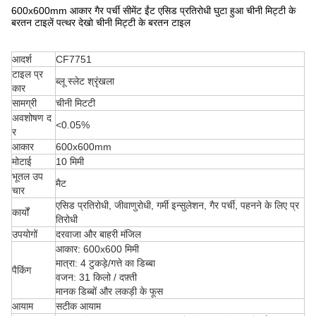
600x600mm आकार गैर पर्ची सीमेंट ईंट एसिड प्रतिरोधी घुटा हुआ चीनी मिट्टी के
बरतन टाइलें पत्थर देखो चीनी मिट्टी के बरतन टाइल
आदर्श
CF7751
टाइल प्र
ब्लू स्लेट श्रृंखला
कार
सामग्री
चीनी मिटटी
अवशोषण द
<0.05%
र
आकार
600x600mm
मोटाई
10 मिमी
भूतल उप
मैट
चार
एसिड प्रतिरोधी, जीवाणुरोधी, गर्मी इन्सुलेशन, गैर पर्ची, पहनने के लिए प्र
कार्यों
तिरोधी
उपयोगों
दरवाजा और बाहरी मंजिल
आकार: 600x600 मिमी
मात्रा: 4 टुकड़े/गत्ते का डिब्बा
पैकिंग
वजन: 31 किलो / दफ़्ती
मानक डिब्बों और लकड़ी के फूस
आयाम
सटीक आयाम