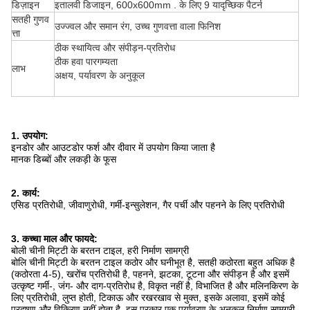
डिज़ाइन
इतालवी डिजाइन, 600x600mm . के लिए 9 यादृच्छिक पैटर्न
सतही गुणव
उज्ज्वल और समान रंग, उच्च गुणवत्ता वाला फिनिश
त्ता
ठीक स्थायित्व और संपीड़न-प्रतिरोध
ठीक हवा पारगम्यता
लाभ
अक्षय, पर्यावरण के अनुकूल
1. उपयोग:
इनडोर और आउटडोर फर्श और दीवार में उपयोग किया जाता है
मानक डिब्बों और लकड़ी के फूस
2. कार्य:
एसिड प्रतिरोधी, जीवाणुरोधी, गर्मी-इन्सुलेशन, गैर पर्ची और पहनने के लिए प्रतिरोधी
3. कच्चा माल और फायदे:
बोली चीनी मिट्टी के बरतन टाइल, हरी निर्माण सामग्री
बोलि चीनी मिट्टी के बरतन टाइल कठोर और घनीभूत है, सतही कठोरता बहुत अधिक है
(कठोरता 4-5), खरोंच प्रतिरोधी है, पहनने, झटका, टूटना और संपीड़न है और इसमें
उत्कृष्ट गर्मी-, जंग- और दाग-प्रतिरोध है, विकृत नहीं है, विभाजित है और मलिनकिरण के
लिए प्रतिरोधी, लुप्त होती, टिकाऊ और रखरखाव से मुक्त, इसके अलावा, इसमें कोई
प्रदूषण और विकिरण नहीं होता है, इस प्रकार एक पर्यावरण के अनुकूल निर्माण सामग्री