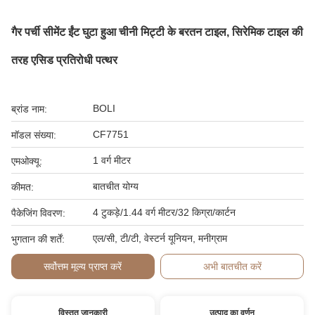
गैर पर्ची सीमेंट ईंट घुटा हुआ चीनी मिट्टी के बरतन टाइल, सिरेमिक टाइल की
तरह एसिड प्रतिरोधी पत्थर
BOLI
ब्रांड नाम:
CF7751
मॉडल संख्या:
1 वर्ग मीटर
एमओक्यू:
बातचीत योग्य
कीमत:
4 टुकड़े/1.44 वर्ग मीटर/32 किग्रा/कार्टन
पैकेजिंग विवरण:
एल/सी, टी/टी, वेस्टर्न यूनियन, मनीग्राम
भुगतान की शर्तें:
सर्वोत्तम मूल्य प्राप्त करें
अभी बातचीत करें
विस्तृत जानकारी
उत्पाद का वर्णन