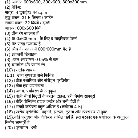
(1).आकार: 600x600, 300x600, 300x300mm
(2).पैकिंग:
मात्रा: 4 टुकड़े/1.44sq.m
शुद्ध वजन: 31.5 किग्रा / कार्टन
सकल वजन: 32 किलो / दफ़्ती
आकार: 600x600 मिमी
(3).तीन रंग उपलब्ध हैं
(4).600x600mm . के लिए 9 यादृच्छिक पैटर्न
(5).मैट सतह उपलब्ध है
(6)।मैच के आकार में 600*600mm मैट है
(7).इतालवी डिजाइन
(8)।जल अवशोषण 0.05% से कम
(9).चमकीले और समान रंग
(10)।सटीक आयाम
(1 1)।उच्च गुणवत्ता वाले फिनिश
(12)।ठीक स्थायित्व और संपीड़न-प्रतिरोध
(13)।ठीक हवा पारगम्यता
(14)।अक्षय, पर्यावरण के अनुकूल
(15)।बोली चीनी मिट्टी के बरतन टाइल, हरी निर्माण सामग्री
(16)।बोलि पोर्सिलेन टाइल कठोर और घनी होती है
(17)।सतही कठोरता बहुत अधिक है (कठोरता 4-5)
(18)।खरोंच प्रतिरोधी, पहनने, झटका, टूटना और रखरखाव से मुक्त
(19).कोई प्रदूषण और विकिरण शामिल नहीं है, इस प्रकार एक पर्यावरण के अनुकूल
निर्माण सामग्री है
(20)।प्रमाणन: 3सी