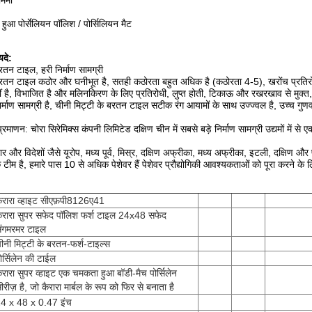
िमी
आ पोर्सेलियन पॉलिश / पोर्सिलियन मैट
दे:
रतन टाइल, हरी निर्माण सामग्री
बरतन टाइल कठोर और घनीभूत है, सतही कठोरता बहुत अधिक है (कठोरता 4-5), खरोंच प्रतिरोधी 
हीं है, विभाजित है और मलिनकिरण के लिए प्रतिरोधी, लुप्त होती, टिकाऊ और रखरखाव से मुक्
र्माण सामग्री है, चीनी मिट्टी के बरतन टाइल सटीक रंग आयामों के साथ उज्ज्वल है, उच्च गुणवत
प्रमाणन: चोरा सिरेमिक्स कंपनी लिमिटेड दक्षिण चीन में सबसे बड़े निर्माण सामग्री उद्यमों में
जार और विदेशों जैसे यूरोप, मध्य पूर्व, मिस्र, दक्षिण अफ्रीका, मध्य अफ्रीका, इटली, दक्षिण और
क टीम है, हमारे पास 10 से अधिक पेशेवर हैं पेशेवर प्रौद्योगिकी आवश्यकताओं को पूरा करने क
ैरारा व्हाइट सीएफ़पी8126ए41
ैरारा सुपर सफेद पॉलिश फर्श टाइल 24x48 सफेद
ंगमरमर टाइल
ीनी मिट्टी के बरतन-फर्श-टाइल्स
ोर्सिलेन की टाईल
ैरारा सुपर व्हाइट एक चमकता हुआ बॉडी-मैच पोर्सिलेन
ीरीज़ है, जो कैरारा मार्बल के रूप को फिर से बनाता है
4 x 48 x 0.47 इंच