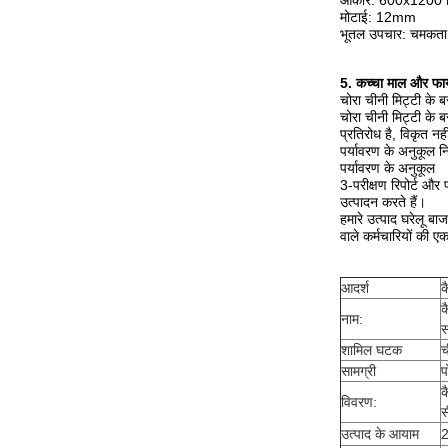
आकार: 600x1200 म
मोटाई: 12mm
भूतल उपचार: चमकता हु
5. कच्चा माल और फाय
चोरा चीनी मिट्टी के ब
चोरा चीनी मिट्टी के 
प्रतिरोध है, विकृत न
पर्यावरण के अनुकूल नि
पर्यावरण के अनुकूल
3-परीक्षण रिपोर्ट और 
उत्पादन करते हैं।
हमारे उत्पाद घरेलू बा
वाले कर्मचारियों की ए
आदर्श
क
क
नाम:
स
शामिल घटक
च
सामग्री
प
क
विवरण:
स
उत्पाद के आयाम
2