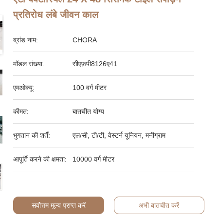
प्रतिरोध लंबे जीवन काल
ब्रांड नाम:
CHORA
मॉडल संख्या:
सीएफ़पी8126ए41
एमओक्यू:
100 वर्ग मीटर
कीमत:
बातचीत योग्य
भुगतान की शर्तें:
एल/सी, टी/टी, वेस्टर्न यूनियन, मनीग्राम
आपूर्ति करने की क्षमता:
10000 वर्ग मीटर
सर्वोत्तम मूल्य प्राप्त करें
अभी बातचीत करें