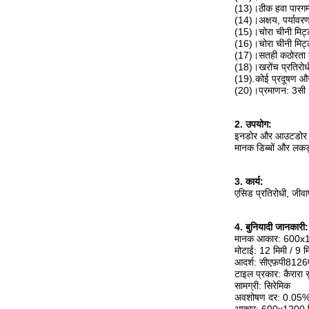
(13)।ठीक हवा पारगम
(14)।अक्षय, पर्यावर
(15)।चोरा चीनी मिट्ट
(16)।चोरा चीनी मिट
(17)।सतही कठोरता ब
(18)।खरोंच प्रतिरोध
(19).कोई प्रदूषण और 
(20)।प्रमाणन: 3सी
2. उपयोग:
इनडोर और आउटडोर फर्
मानक डिब्बों और लकड
3. कार्य:
एसिड प्रतिरोधी, जीवाण
4. बुनियादी जानकारी:
मानक आकार: 600
मोटाई: 12 मिमी / 9 म
आदर्श: सीएफ़पी812
टाइल प्रकार: कैरारा स
सामग्री: सिरेमिक
अवशोषण दर: 0.05%