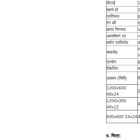
मोटाई
1
खत्म हो
2
प्रतिरूप
इ
रंग की
स
छाया भिन्नता
V
अवशोषण दर
घर्षण प्रतिरोध
4
र
समारोह
ज
प्रयोग
इ
पैकेजिंग
म
आकार (मिमी)
प
1200x600
48x24
1200x300
48x12
600x600 24x24
6. चित्र: