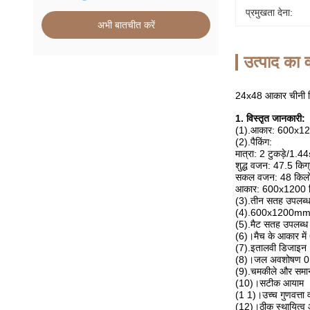
प्रमुखता देना:
अभी बातचीत करें
उत्पाद का व
24x48 आकार चीनी मिट
1. विस्तृत जानकारी:
(1).आकार: 600x
(2).पैकिंग:
मात्रा: 2 टुकड़े/1.
शुद्ध वजन: 47.5 किग्र
सकल वजन: 48 किलो /
आकार: 600x1200 म
(3).तीन सतह उपलब्ध 
(4).600x1200mm . क
(5).मैट सतह उपलब्ध 
(6)।मैच के आकार मे
(7).इतालवी डिजाइन
(8)।जल अवशोषण 0
(9).चमकीले और समान
(10)।सटीक आयाम
(1 1)।उच्च गुणवत्ता 
(12)।ठीक स्थायित्व 