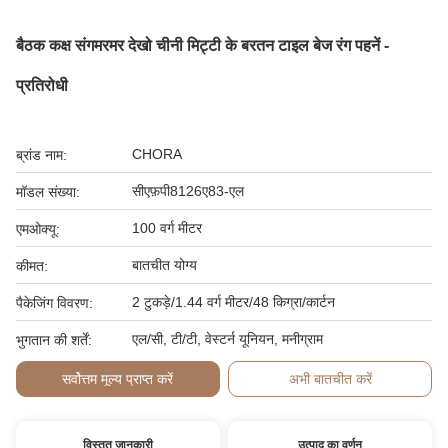
बैठक कक्ष संगमरमर देखो चीनी मिट्टी के बरतन टाइल बेज रंग पहनें -
प्रतिरोधी
CHORA
ब्रांड नाम:
सीएफ़पी8126ए83-एल
मॉडल संख्या:
100 वर्ग मीटर
एमओक्यू:
बातचीत योग्य
कीमत:
2 टुकड़े/1.44 वर्ग मीटर/48 किग्रा/कार्टन
पैकेजिंग विवरण:
एल/सी, टी/टी, वेस्टर्न यूनियन, मनीग्राम
भुगतान की शर्तें:
सर्वोत्तम मूल्य प्राप्त करें
अभी बातचीत करें
विस्तृत जानकारी
उत्पाद का वर्णन