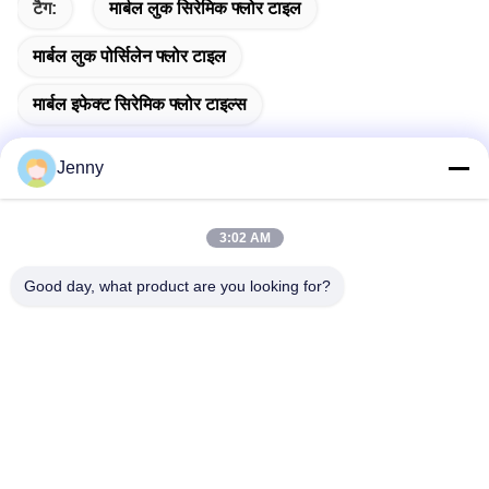
टैग:
मार्बल लुक सिरेमिक फ्लोर टाइल
मार्बल लुक पोर्सिलेन फ्लोर टाइल
मार्बल इफेक्ट सिरेमिक फ्लोर टाइल्स
Jenny
त्वरित संपर्क
3:02 AM
Good day, what product are you looking for?
पता
2 मंजिल 11, उत्तरी जिला 4 ब्लॉक, हुआ यी इंटरनेशनल एक्सपो मॉल, वुगांग रोड,
चानचेंग क्षेत्र, फोशन शहर, गुआंग्डोंग, चीन।
टेलीफोन
86--13600305763
ईमेल