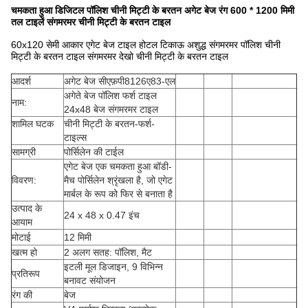
चमकता हुआ डिजिटल पॉलिश चीनी मिट्टी के बरतन अगेट बेज रंग 600 * 1200 मिमी
तल टाइलें संगमरमर चीनी मिट्टी के बरतन टाइल
60x120 सेमी आकार एगेट बेज टाइल होटल टिकाऊ अशुद्ध संगमरमर पॉलिश चीनी
मिट्टी के बरतन टाइल संगमरमर देखो चीनी मिट्टी के बरतन टाइल
आदर्श
अगेट बेज सीएफ़पी8126ए83-एल
अगेते बेज पॉलिश फर्श टाइल
नाम:
24x48 बेज संगमरमर टाइल
शामिल घटक
चीनी मिट्टी के बरतन-फर्श-
टाइल्स
सामग्री
पोर्सिलेन की टाईल
एगेट बेज एक चमकता हुआ बॉडी-
विवरण:
मैच पोर्सिलेन श्रृंखला है, जो एगेट
मार्बल के रूप को फिर से बनाता है
उत्पाद के
24 x 48 x 0.47 इंच
आयाम
मोटाई
12 मिमी
खत्म हो
2 अलग सतह: पॉलिश, मैट
इटली मूल डिजाइन, 9 विभिन्न
प्रतिरूप
बनावट संयोजन
रंग की
बेज