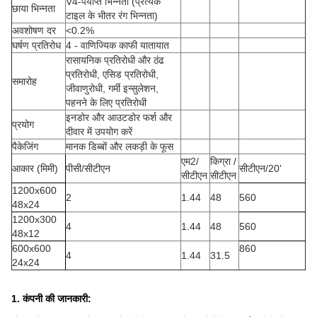
V4-पर्याप्त भिन्नता (प्रत्येक
छाया भिन्नता
टाइल के भीतर रंग भिन्नता)
अवशोषण दर
<0.2%
घर्षण प्रतिरोध
4 - वाणिज्यिक काफी यातायात
रासायनिक प्रतिरोधी और ठंढ
प्रतिरोधी, एसिड प्रतिरोधी,
समारोह
जीवाणुरोधी, गर्मी इन्सुलेशन,
पहनने के लिए प्रतिरोधी
इनडोर और आउटडोर फर्श और
प्रयोग
दीवार में उपयोग करें
पैकेजिंग
मानक डिब्बों और लकड़ी के फूस
एम2/
किग्रा /
आकार (मिमी)
पीसी/सीटीएन
सीटीएन/20'
सीटीएन
सीटीएन
1200x600
2
1.44
48
560
48x24
1200x300
4
1.44
48
560
48x12
600x600
860
4
1.44
31.5
24x24
1. कंपनी की जानकारी
: