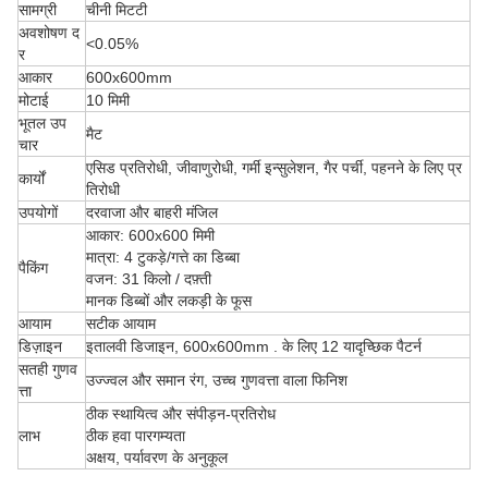
सामग्री
चीनी मिटटी
अवशोषण द
<0.05%
र
आकार
600x600mm
मोटाई
10 मिमी
भूतल उप
मैट
चार
एसिड प्रतिरोधी, जीवाणुरोधी, गर्मी इन्सुलेशन, गैर पर्ची, पहनने के लिए प्र
कार्यों
तिरोधी
उपयोगों
दरवाजा और बाहरी मंजिल
आकार: 600x600 मिमी
मात्रा: 4 टुकड़े/गत्ते का डिब्बा
पैकिंग
वजन: 31 किलो / दफ़्ती
मानक डिब्बों और लकड़ी के फूस
आयाम
सटीक आयाम
डिज़ाइन
इतालवी डिजाइन, 600x600mm . के लिए 12 यादृच्छिक पैटर्न
सतही गुणव
उज्ज्वल और समान रंग, उच्च गुणवत्ता वाला फिनिश
त्ता
ठीक स्थायित्व और संपीड़न-प्रतिरोध
लाभ
ठीक हवा पारगम्यता
अक्षय, पर्यावरण के अनुकूल