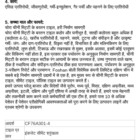
4. कार्य:
एसिड प्रतिरोधी, जीवाणुरोधी, गर्मी-इन्सुलेशन, गैर पर्ची और पहनने के लिए प्रतिरोधी
5. कच्चा माल और फायदे:
चोरा चीनी मिट्टी के बरतन टाइल, हरी निर्माण सामग्री
चोरा चीनी मिट्टी के बरतन टाइल कठोर और घनीभूत है, सतही कठोरता बहुत अधिक है
(कठोरता 4-5), खरोंच प्रतिरोधी है, पहनने, सदमे, टूटना और संपीड़न है और उत्कृष्ट
गर्मी- जंग- और दाग-प्रतिरोध है, विकृत नहीं है, विभाजित है और मलिनकिरण के लिए
प्रतिरोधी, लुप्त होती, टिकाऊ और रखरखाव से मुक्त, इसके अलावा, इसमें कोई प्रदूषण
और विकिरण नहीं होता है, इस प्रकार एक पर्यावरण के अनुकूल निर्माण सामग्री है, चीनी
मिट्टी के बरतन टाइल सटीक रंग आयामों के साथ उज्ज्वल है, उच्च गुणवत्ता वाले खत्म,
ठीक है स्थायित्व और संपीड़न-प्रतिरोध ठीक हवा पारगम्यता अक्षय, पर्यावरण के अनुकूल
3-परीक्षण रिपोर्ट और प्रमाणन: Foshan बोली सिरेमिक कंपनी लिमिटेड दक्षिण चीन में
सबसे बड़े निर्माण सामग्री उद्यमों में से एक है, हम मुख्य रूप से चीनी मिट्टी के बरतन
टाइल, सीमेंट टाइल, पॉलिश टाइल का उत्पादन करते हैं।
हमारे उत्पाद घरेलू बाजार और विदेशों जैसे यूरोप, मध्य पूर्व, मिस्र, दक्षिण अफ्रीका, मध्य
अफ्रीका, इटली, दक्षिण और पूर्वी एशिया में अच्छी तरह से बेचते हैं, हमारे पास मेहनती
और तकनीकी काम करने वाले कर्मचारियों की एक टीम है, हमारे पास 10 से अधिक
पेशेवर हैं पेशेवर प्रौद्योगिकी आवश्यकताओं को पूरा करने के लिए उत्पादन लाइनें और
प्रथम श्रेणी के उपकरण
आदर्श
CF76A301-4
टाइल प्र
इंकजेट सीमेंट श्रृंखला
कार