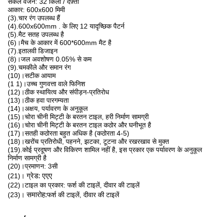
सकल वजन: 32 किलो / दफ़्ती
आकार: 600x600 मिमी
(3).चार रंग उपलब्ध हैं
(4).600x600mm . के लिए 12 यादृच्छिक पैटर्न
(5).मैट सतह उपलब्ध है
(6)।मैच के आकार में 600*600mm मैट है
(7).इतालवी डिजाइन
(8)।जल अवशोषण 0.05% से कम
(9).चमकीले और समान रंग
(10)।सटीक आयाम
(1 1)।उच्च गुणवत्ता वाले फिनिश
(12)।ठीक स्थायित्व और संपीड़न-प्रतिरोध
(13)।ठीक हवा पारगम्यता
(14)।अक्षय, पर्यावरण के अनुकूल
(15)।चोरा चीनी मिट्टी के बरतन टाइल, हरी निर्माण सामग्री
(16)।चोरा चीनी मिट्टी के बरतन टाइल कठोर और घनीभूत है
(17)।सतही कठोरता बहुत अधिक है (कठोरता 4-5)
(18)।खरोंच प्रतिरोधी, पहनने, झटका, टूटना और रखरखाव से मुक्त
(19).कोई प्रदूषण और विकिरण शामिल नहीं है, इस प्रकार एक पर्यावरण के अनुकूल
निर्माण सामग्री है
(20)।प्रमाणन: 3सी
(21)।
ग्रेड: एएए
(22)।टाइल का प्रकार: फर्श की टाइलें, दीवार की टाइलें
(23)।
समारोह:
फर्श की टाइलें, दीवार की टाइलें