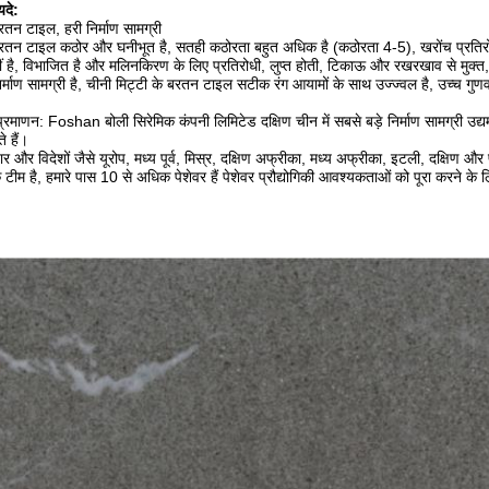
दे:
रतन टाइल, हरी निर्माण सामग्री
बरतन टाइल कठोर और घनीभूत है, सतही कठोरता बहुत अधिक है (कठोरता 4-5), खरोंच प्रतिरोधी 
हीं है, विभाजित है और मलिनकिरण के लिए प्रतिरोधी, लुप्त होती, टिकाऊ और रखरखाव से मुक्
र्माण सामग्री है, चीनी मिट्टी के बरतन टाइल सटीक रंग आयामों के साथ उज्ज्वल है, उच्च गुणवत
प्रमाणन: Foshan बोली सिरेमिक कंपनी लिमिटेड दक्षिण चीन में सबसे बड़े निर्माण सामग्री उद्यम
 हैं।
जार और विदेशों जैसे यूरोप, मध्य पूर्व, मिस्र, दक्षिण अफ्रीका, मध्य अफ्रीका, इटली, दक्षिण और
क टीम है, हमारे पास 10 से अधिक पेशेवर हैं पेशेवर प्रौद्योगिकी आवश्यकताओं को पूरा करने क