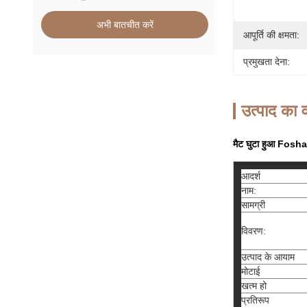
अभी बातचीत करें
आपूर्ति की क्षमता:
प्रमुखता देना:
उत्पाद का व
मैट घुटा हुआ Foshan
आदर्श
नाम:
सामग्री
विवरण:
उत्पाद के आयाम
मोटाई
खत्म हो
प्रतिरूप