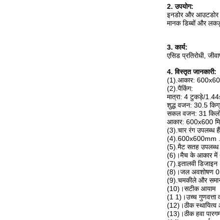
2. उपयोग:
इनडोर और आउटडोर फर्
मानक डिब्बों और लकड
3. कार्य:
एसिड प्रतिरोधी, जीवाण
4. विस्तृत जानकारी:
(1).आकार: 600x6
(2).पैकिंग:
मात्रा: 4 टुकड़े/1.
शुद्ध वजन: 30.5 किग्र
सकल वजन: 31 किलो /
आकार: 600x600 मि
(3).चार रंग उपलब्ध हैं
(4).600x600mm . के
(5).मैट सतह उपलब्ध 
(6)।मैच के आकार मे
(7).इतालवी डिजाइन
(8)।जल अवशोषण 0
(9).चमकीले और समान
(10)।सटीक आयाम
(1 1)।उच्च गुणवत्ता 
(12)।ठीक स्थायित्व 
(13)।ठीक हवा पारगम