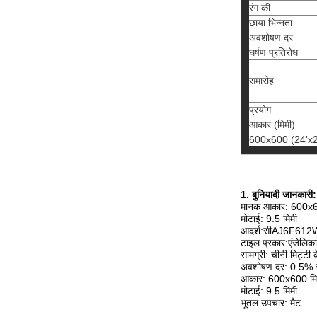
रंग की
छाया भिन्नता
अवशोषण दर
घर्षण प्रतिरोध
समारोह
प्रयोग
आकार (मिमी)
600x600 (24'x2
1. बुनियादी जानकारी:
मानक आकार: 600
मोटाई: 9.5 मिमी
आदर्श:
सी
AJ6F612
टाइल प्रकार:
एंजेलिक
सामग्री: चीनी मिट्टी
अवशोषण दर: 0.5% 
आकार: 600x600 मि
मोटाई: 9.5 मिमी
भूतल उपचार: मैट