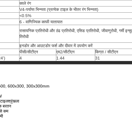
काले रंग
V4-पर्याप्त भिन्नता (प्रत्येक टाइल के भीतर रंग भिन्नता)
<0.5%
6 - वाणिज्यिक काफी यातायात
रासायनिक प्रतिरोधी और ठंढ प्रतिरोधी, एसिड प्रतिरोधी, जीवाणुरोधी, गर्मी इन्स
तिरोधी
इनडोर और आउटडोर फर्श और दीवार में उपयोग करें
पीसी/सीटीएन
एम2/सीटीएन
किग्रा / सीटीएन
4')
4
1.44
31
x600, 600x300, 300x300mm
W
ाटाइल
श्रृंखला
 के बरतन
से कम
मी