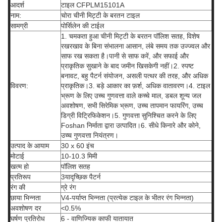
आदर्श
टाइल CFPLM15101A
नाम:
चोरा चीनी मिट्टी के बरतन टाइल
सामग्री
पोर्सिलेन की टाईल
1. चमकता हुआ चीनी मिट्टी के बरतन पॉलिश सतह, विशेष
रखरखाव के बिना संभालना आसान, लंबे समय तक उज्ज्वल और
साफ रख सकता है।पानी से साफ करें, और सफाई और
प्राकृतिक सुखाने के बाद जमीन खिसकेगी नहीं।2. स्पष्ट
बनावट, बहु पैटर्न संयोजन, असली पत्थर की तरह, और अधिक
विवरण:
प्राकृतिक।3. बड़े आकार का फ़र्श, अधिक वातावरण।4. टाइल
भ्रूण के लिए उच्च गुणवत्ता वाले कच्चे माल, डबल शून्य जल
अवशोषण, सभी सिरेमिक भ्रूण, उच्च तापमान फायरिंग, उच्च
डिग्री विट्रिफिकेशन।5. गुणवत्ता सुनिश्चित करने के लिए
Foshan निर्माता द्वारा उत्पादित।6. सीधे किनारे और कोने,
उच्च गुणवत्ता नियंत्रण।
उत्पाद के आयाम
30 x 60 इंच
मोटाई
10-10.3 मिमी
खत्म हो
पॉलिश सतह
प्रतिरूप
3यादृच्छिक पैटर्न
रंग की
ग्रे रंग
छाया भिन्नता
V4-पर्याप्त भिन्नता (प्रत्येक टाइल के भीतर रंग भिन्नता)
अवशोषण दर
<0.5%
घर्षण प्रतिरोध
6 - वाणिज्यिक काफी यातायात