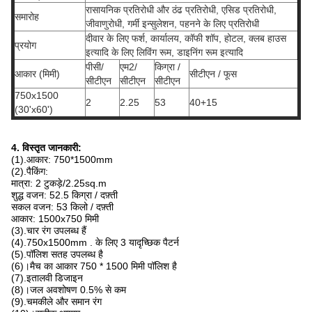
रासायनिक प्रतिरोधी और ठंढ प्रतिरोधी, एसिड प्रतिरोधी,
समारोह
जीवाणुरोधी, गर्मी इन्सुलेशन, पहनने के लिए प्रतिरोधी
दीवार के लिए फर्श, कार्यालय, कॉफी शॉप, होटल, क्लब हाउस
प्रयोग
इत्यादि के लिए लिविंग रूम, डाइनिंग रूम इत्यादि
पीसी/
एम2/
किग्रा /
आकार (मिमी)
सीटीएन / फूस
सीटीएन
सीटीएन
सीटीएन
750x1500
2
2.25
53
40+15
(30'x60')
4. विस्तृत जानकारी:
(1).आकार: 750*1500mm
(2).पैकिंग:
मात्रा: 2 टुकड़े/2.25sq.m
शुद्ध वजन: 52.5 किग्रा / दफ़्ती
सकल वजन: 53 किलो / दफ़्ती
आकार: 1500x750 मिमी
(3).चार रंग उपलब्ध हैं
(4).750x1500mm . के लिए 3 यादृच्छिक पैटर्न
(5).पॉलिश सतह उपलब्ध है
(6)।मैच का आकार 750 * 1500 मिमी पॉलिश है
(7).इतालवी डिजाइन
(8)।जल अवशोषण 0.5% से कम
(9).चमकीले और समान रंग