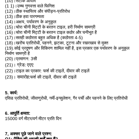
(10)।सटीक आयाम
(1 1)।उच्च गुणवत्ता वाले फिनिश
(12)।ठीक स्थायित्व और संपीड़न-प्रतिरोध
(13)।ठीक हवा पारगम्यता
(14)।अक्षय, पर्यावरण के अनुकूल
(15)।चोरा चीनी मिट्टी के बरतन टाइल, हरी निर्माण सामग्री
(16)।चोरा चीनी मिट्टी के बरतन टाइल कठोर और घनीभूत है
(17)।सतही कठोरता बहुत अधिक है (कठोरता 4-5)
(18)।खरोंच प्रतिरोधी, पहनने, झटका, टूटना और रखरखाव से मुक्त
(19).कोई प्रदूषण और विकिरण शामिल नहीं है, इस प्रकार एक पर्यावरण के अनुकूल
निर्माण सामग्री है
(20)।प्रमाणन: 3सी
(21)।
ग्रेड: एएए
(22)।टाइल का प्रकार: फर्श की टाइलें, दीवार की टाइलें
(23)।
समारोह:
फर्श की टाइलें, दीवार की टाइलें
5. कार्य:
एसिड प्रतिरोधी, जीवाणुरोधी, गर्मी-इन्सुलेशन, गैर पर्ची और पहनने के लिए प्रतिरोधी
6. आपूर्ति क्षमता:
15000 वर्ग मीटर/वर्ग मीटर प्रति दिन
7, अक्सर पूछे जाने वाले प्रश्न: