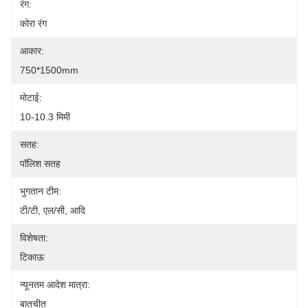
रंग:
कोरा रंग
आकार:
750*1500mm
मोटाई:
10-10.3 मिमी
सतह:
पॉलिश सतह
भुगतान टीम:
टी/टी, एल/सी, आदि
विशेषता:
टिकाऊ
न्यूनतम आदेश मात्रा:
बातचीत