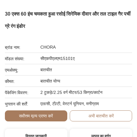
30 एक्स 60 इंच चमकता हुआ रसोई सिरेमिक दीवार और तल टाइल गैर पर्ची
ग्रे रंग इंडोर
CHORA
ब्रांड नाम:
सीएफ़पीएलएम15101ए
मॉडल संख्या:
बातचीत
एमओक्यू:
बातचीत योग्य
कीमत:
2 टुकड़े/2.25 वर्ग मीटर/53 किग्रा/कार्टन
पैकेजिंग विवरण:
एल/सी, टी/टी, वेस्टर्न यूनियन, मनीग्राम
भुगतान की शर्तें:
सर्वोत्तम मूल्य प्राप्त करें
अभी बातचीत करें
विस्तृत जानकारी
उत्पाद का वर्णन