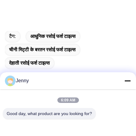
टैग:
आधुनिक रसोई फर्श टाइल्स
चीनी मिट्टी के बरतन रसोई फर्श टाइल्स
देहाती रसोई फर्श टाइल्स
Jenny
त्वरित संपर्क
6:09 AM
Good day, what product are you looking for?
पता
2 मंजिल 11, उत्तरी जिला 4 ब्लॉक, हुआ यी इंटरनेशनल एक्सपो मॉल, वुगांग रोड,
चानचेंग क्षेत्र, फोशन शहर, गुआंग्डोंग, चीन।