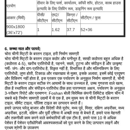
दीवार के लिए फर्श, कार्यालय, कॉफी शॉप, होटल, क्लब हाउस
प्रयोग
इत्यादि के लिए लिविंग रूम, डाइनिंग रूम इत्यादि
पीसी/
एम2/
किग्रा /
आकार (मिमी)
सीटीएन / फूस
सीटीएन
सीटीएन
सीटीएन
900x1800
1
1.62
37.7
52+36
(36'x72')
6. कच्चा माल और फायदे:
चोरा चीनी मिट्टी के बरतन टाइल, हरी निर्माण सामग्री
चोरा चीनी मिट्टी के बरतन टाइल कठोर और घनीभूत है, सतही कठोरता बहुत अधिक है
(कठोरता 4-5), खरोंच प्रतिरोधी है, पहनने, सदमे, टूटना और संपीड़न है और उत्कृष्ट
गर्मी- जंग- और दाग-प्रतिरोध है, विकृत नहीं है, विभाजित है और मलिनकिरण के लिए
प्रतिरोधी, लुप्त होती, टिकाऊ और रखरखाव से मुक्त, इसके अलावा, इसमें कोई प्रदूषण
और विकिरण नहीं होता है, इस प्रकार एक पर्यावरण के अनुकूल निर्माण सामग्री है, चीनी
मिट्टी के बरतन टाइल सटीक रंग आयामों के साथ उज्ज्वल है, उच्च गुणवत्ता वाले खत्म,
ठीक है स्थायित्व और संपीड़न-प्रतिरोध ठीक हवा पारगम्यता अक्षय, पर्यावरण के अनुकूल
3-परीक्षण रिपोर्ट और प्रमाणन: Foshan बोली सिरेमिक कंपनी लिमिटेड दक्षिण चीन में
सबसे बड़े निर्माण सामग्री उद्यमों में से एक है, हम मुख्य रूप से चीनी मिट्टी के बरतन
टाइल, सीमेंट टाइल, पॉलिश टाइल का उत्पादन करते हैं।
हमारे उत्पाद घरेलू बाजार और विदेशों जैसे यूरोप, मध्य पूर्व, मिस्र, दक्षिण अफ्रीका, मध्य
अफ्रीका, इटली, दक्षिण और पूर्वी एशिया में अच्छी तरह से बेचते हैं, हमारे पास मेहनती
और तकनीकी काम करने वाले कर्मचारियों की एक टीम है, हमारे पास 10 से अधिक
पेशेवर हैं पेशेवर प्रौद्योगिकी आवश्यकताओं को पूरा करने के लिए उत्पादन लाइनें और
प्रथम श्रेणी के उपकरण