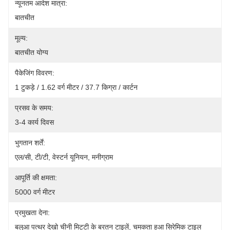
न्यूनतम आदेश मात्रा:
बातचीत
मूल्य:
बातचीत योग्य
पैकेजिंग विवरण:
1 टुकड़े / 1.62 वर्ग मीटर / 37.7 किग्रा / कार्टन
प्रसव के समय:
3-4 कार्य दिवस
भुगतान शर्तें:
एल/सी, टी/टी, वेस्टर्न यूनियन, मनीग्राम
आपूर्ति की क्षमता:
5000 वर्ग मीटर
प्रमुखता देना:
बलुआ पत्थर देखो चीनी मिट्टी के बरतन टाइलें
, 
चमकता हुआ सिरेमिक टाइल