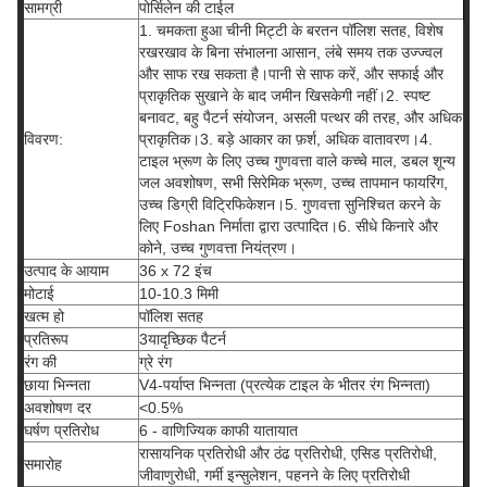
सामग्री
पोर्सिलेन की टाईल
1. चमकता हुआ चीनी मिट्टी के बरतन पॉलिश सतह, विशेष
रखरखाव के बिना संभालना आसान, लंबे समय तक उज्ज्वल
और साफ रख सकता है।पानी से साफ करें, और सफाई और
प्राकृतिक सुखाने के बाद जमीन खिसकेगी नहीं।2. स्पष्ट
बनावट, बहु पैटर्न संयोजन, असली पत्थर की तरह, और अधिक
विवरण:
प्राकृतिक।3. बड़े आकार का फ़र्श, अधिक वातावरण।4.
टाइल भ्रूण के लिए उच्च गुणवत्ता वाले कच्चे माल, डबल शून्य
जल अवशोषण, सभी सिरेमिक भ्रूण, उच्च तापमान फायरिंग,
उच्च डिग्री विट्रिफिकेशन।5. गुणवत्ता सुनिश्चित करने के
लिए Foshan निर्माता द्वारा उत्पादित।6. सीधे किनारे और
कोने, उच्च गुणवत्ता नियंत्रण।
उत्पाद के आयाम
36 x 72 इंच
मोटाई
10-10.3 मिमी
खत्म हो
पॉलिश सतह
प्रतिरूप
3यादृच्छिक पैटर्न
रंग की
ग्रे रंग
छाया भिन्नता
V4-पर्याप्त भिन्नता (प्रत्येक टाइल के भीतर रंग भिन्नता)
अवशोषण दर
<0.5%
घर्षण प्रतिरोध
6 - वाणिज्यिक काफी यातायात
रासायनिक प्रतिरोधी और ठंढ प्रतिरोधी, एसिड प्रतिरोधी,
समारोह
जीवाणुरोधी, गर्मी इन्सुलेशन, पहनने के लिए प्रतिरोधी