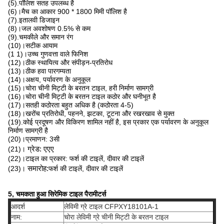
(5).पॉलिश सतह उपलब्ध है
(6)।मैच का आकार 900 * 1800 मिमी पॉलिश है
(7).इतालवी डिजाइन
(8)।जल अवशोषण 0.5% से कम
(9).चमकीले और समान रंग
(10)।सटीक आयाम
(1 1)।उच्च गुणवत्ता वाले फिनिश
(12)।ठीक स्थायित्व और संपीड़न-प्रतिरोध
(13)।ठीक हवा पारगम्यता
(14)।अक्षय, पर्यावरण के अनुकूल
(15)।चोरा चीनी मिट्टी के बरतन टाइल, हरी निर्माण सामग्री
(16)।चोरा चीनी मिट्टी के बरतन टाइल कठोर और घनीभूत है
(17)।सतही कठोरता बहुत अधिक है (कठोरता 4-5)
(18)।खरोंच प्रतिरोधी, पहनने, झटका, टूटना और रखरखाव से मुक्त
(19).कोई प्रदूषण और विकिरण शामिल नहीं है, इस प्रकार एक पर्यावरण के अनुकूल
निर्माण सामग्री है
(20)।प्रमाणन: 3सी
(21)।
ग्रेड: एएए
(22)।टाइल का प्रकार: फर्श की टाइलें, दीवार की टाइलें
(23)।
समारोह:
फर्श की टाइलें, दीवार की टाइलें
5, चमकता हुआ सिरेमिक टाइल पैरामीटर्स
आदर्श
लेविमी ग्रे टाइल CFPXY18101A-1
नाम:
चोरा लेविमी ग्रे चीनी मिट्टी के बरतन टाइल