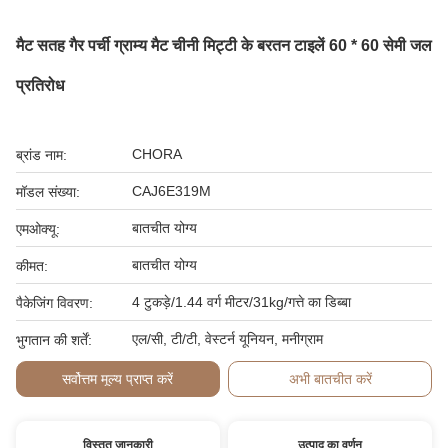
मैट सतह गैर पर्ची ग्राम्य मैट चीनी मिट्टी के बरतन टाइलें 60 * 60 सेमी जल
प्रतिरोध
CHORA
ब्रांड नाम:
CAJ6E319M
मॉडल संख्या:
बातचीत योग्य
एमओक्यू:
बातचीत योग्य
कीमत:
4 टुकड़े/1.44 वर्ग मीटर/31kg/गत्ते का डिब्बा
पैकेजिंग विवरण:
एल/सी, टी/टी, वेस्टर्न यूनियन, मनीग्राम
भुगतान की शर्तें:
सर्वोत्तम मूल्य प्राप्त करें
अभी बातचीत करें
विस्तृत जानकारी
उत्पाद का वर्णन