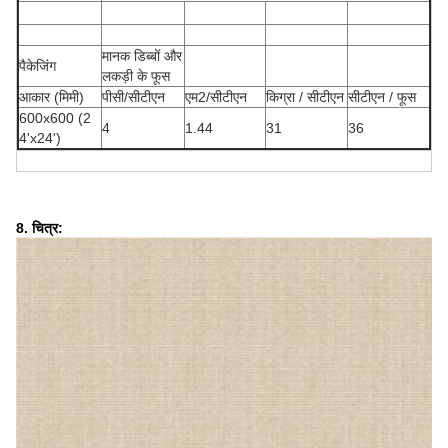
मानक डिब्बों और
पैकेजिंग
लकड़ी के फूस
आकार (मिमी)
पीसी/सीटीएन
एम2/सीटीएन
किग्रा / सीटीएन
सीटीएन / फूस
600x600 (2
4
1.44
31
36
4'x24')
8. चित्र: