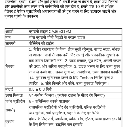
अफ्रीका, इटली, दक्षिण और पूर्वी एशिया में अच्छी तरह से बेचते हैं, हमारे पास मेहनती
और तकनीकी काम करने वाले कर्मचारियों की एक टीम है, हमारे पास 10 से अधिक
पेशेवर हैं पेशेवर प्रौद्योगिकी आवश्यकताओं को पूरा करने के लिए उत्पादन लाइनें और
प्रथम श्रेणी के उपकरण
आदर्श
ब्राउनी टाइल CAJ6E319M
नाम:
चोरा ब्राउनी चीनी मिट्टी के बरतन टाइल
सामग्री
पोर्सिलेन की टाईल
1. विशेष रखरखाव के बिना, ठीक सूखी ग्रेन्युल, सपाट सतह, संभाल
ना आसान।पानी से साफ करें, और सफाई और प्राकृतिक सुखाने के
बाद जमीन खिसकेगी नहीं।2. साफ बनावट, पूरा शरीर, असली पत्थर
विवरण:
की तरह, और अधिक प्राकृतिक।3. टाइल भ्रूण के लिए उच्च गुणव
त्ता वाले कच्चे माल, डबल शून्य जल अवशोषण, उच्च तापमान फायरिंग
।4. गुणवत्ता सुनिश्चित करने के लिए Foshan निर्माता द्वारा उ
त्पादित।5. सीधे किनारे और कोने, उच्च गुणवत्ता नियंत्रण।
मोटाई
9.5 ± 0.3 मिमी
छाया भिन्नता
V4-पर्याप्त भिन्नता (प्रत्येक टाइल के भीतर रंग भिन्नता)
घर्षण प्रतिरोध
6 - वाणिज्यिक काफी यातायात
रासायनिक प्रतिरोधी और ठंढ प्रतिरोधी, एसिड प्रतिरोधी,
समारोह
जीवाणुरोधी, गर्मी इन्सुलेशन, पहनने के लिए प्रतिरोधी
दीवार के लिए फर्श, कार्यालय, कॉफी शॉप, होटल, क्लब हाउस इत्यादि
प्रयोग
के लिए लिविंग रूम, डाइनिंग रूम इत्यादि