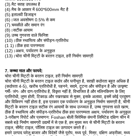
(3).मैट सतह उपलब्ध है
(4).मैच के आकार में 600*600mm मैट है
(5).इतालवी डिजाइन
(6)।जल अवशोषण 0.5% से कम
(7).चमकीले और समान रंग
(8)।सटीक आयाम
(9).उच्च गुणवत्ता वाले फिनिश
(10)।ठीक स्थायित्व और संपीड़न-प्रतिरोध
(1 1)।ठीक हवा पारगम्यता
(12)।अक्षय, पर्यावरण के अनुकूल
(13)।चोरा चीनी मिट्टी के बरतन टाइल, हरी निर्माण सामग्री
7. कच्चा माल और फायदे:
चोरा चीनी मिट्टी के बरतन टाइल, हरी निर्माण सामग्री
चोरा चीनी मिट्टी के बरतन टाइल कठोर और घनीभूत है, सतही कठोरता बहुत अधिक है
(कठोरता 4-5), खरोंच प्रतिरोधी है, पहनने, सदमे, टूटना और संपीड़न है और उत्कृष्ट
गर्मी- जंग- और दाग-प्रतिरोध है, विकृत नहीं है, विभाजित है और मलिनकिरण के लिए
प्रतिरोधी, लुप्त होती, टिकाऊ और रखरखाव से मुक्त, इसके अलावा, इसमें कोई प्रदूषण
और विकिरण नहीं होता है, इस प्रकार एक पर्यावरण के अनुकूल निर्माण सामग्री है, चीनी
मिट्टी के बरतन टाइल सटीक रंग आयामों के साथ उज्ज्वल है, उच्च गुणवत्ता वाले खत्म,
ठीक है स्थायित्व और संपीड़न-प्रतिरोध ठीक हवा पारगम्यता अक्षय, पर्यावरण के अनुकूल
3-परीक्षण रिपोर्ट और प्रमाणन: Foshan बोली सिरेमिक कंपनी लिमिटेड दक्षिण चीन में
सबसे बड़े निर्माण सामग्री उद्यमों में से एक है, हम मुख्य रूप से चीनी मिट्टी के बरतन
टाइल, सीमेंट टाइल, पॉलिश टाइल का उत्पादन करते हैं।
हमारे उत्पाद घरेलू बाजार और विदेशों जैसे यूरोप, मध्य पूर्व, मिस्र, दक्षिण अफ्रीका, मध्य