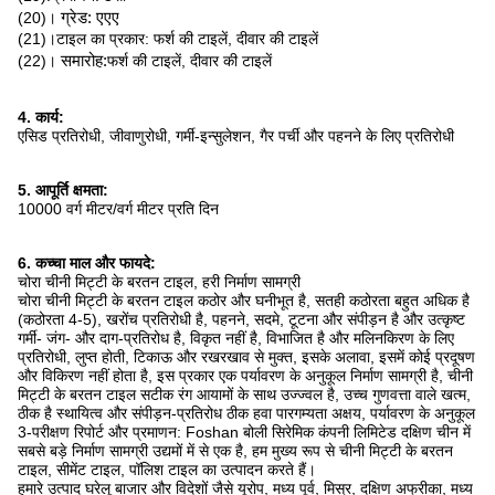
(20)।
ग्रेड: एएए
(21)।टाइल का प्रकार: फर्श की टाइलें, दीवार की टाइलें
(22)।
समारोह:
फर्श की टाइलें, दीवार की टाइलें
4. कार्य:
एसिड प्रतिरोधी, जीवाणुरोधी, गर्मी-इन्सुलेशन, गैर पर्ची और पहनने के लिए प्रतिरोधी
5. आपूर्ति क्षमता:
10000 वर्ग मीटर/वर्ग मीटर प्रति दिन
6. कच्चा माल और फायदे:
चोरा चीनी मिट्टी के बरतन टाइल, हरी निर्माण सामग्री
चोरा चीनी मिट्टी के बरतन टाइल कठोर और घनीभूत है, सतही कठोरता बहुत अधिक है
(कठोरता 4-5), खरोंच प्रतिरोधी है, पहनने, सदमे, टूटना और संपीड़न है और उत्कृष्ट
गर्मी- जंग- और दाग-प्रतिरोध है, विकृत नहीं है, विभाजित है और मलिनकिरण के लिए
प्रतिरोधी, लुप्त होती, टिकाऊ और रखरखाव से मुक्त, इसके अलावा, इसमें कोई प्रदूषण
और विकिरण नहीं होता है, इस प्रकार एक पर्यावरण के अनुकूल निर्माण सामग्री है, चीनी
मिट्टी के बरतन टाइल सटीक रंग आयामों के साथ उज्ज्वल है, उच्च गुणवत्ता वाले खत्म,
ठीक है स्थायित्व और संपीड़न-प्रतिरोध ठीक हवा पारगम्यता अक्षय, पर्यावरण के अनुकूल
3-परीक्षण रिपोर्ट और प्रमाणन: Foshan बोली सिरेमिक कंपनी लिमिटेड दक्षिण चीन में
सबसे बड़े निर्माण सामग्री उद्यमों में से एक है, हम मुख्य रूप से चीनी मिट्टी के बरतन
टाइल, सीमेंट टाइल, पॉलिश टाइल का उत्पादन करते हैं।
हमारे उत्पाद घरेलू बाजार और विदेशों जैसे यूरोप, मध्य पूर्व, मिस्र, दक्षिण अफ्रीका, मध्य