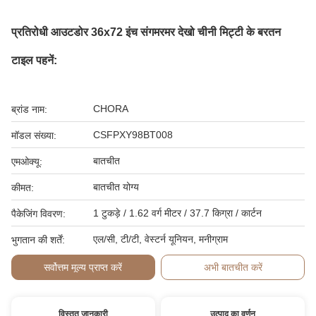
प्रतिरोधी आउटडोर 36x72 इंच संगमरमर देखो चीनी मिट्टी के बरतन
टाइल पहनें:
CHORA
ब्रांड नाम:
CSFPXY98BT008
मॉडल संख्या:
बातचीत
एमओक्यू:
बातचीत योग्य
कीमत:
1 टुकड़े / 1.62 वर्ग मीटर / 37.7 किग्रा / कार्टन
पैकेजिंग विवरण:
एल/सी, टी/टी, वेस्टर्न यूनियन, मनीग्राम
भुगतान की शर्तें:
सर्वोत्तम मूल्य प्राप्त करें
अभी बातचीत करें
विस्तृत जानकारी
उत्पाद का वर्णन