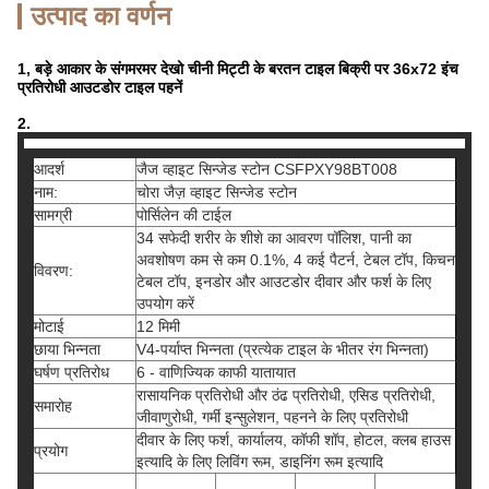
उत्पाद का वर्णन
1, बड़े आकार के संगमरमर देखो चीनी मिट्टी के बरतन टाइल बिक्री पर 36x72 इंच
प्रतिरोधी आउटडोर टाइल पहनें
2.
आदर्श
जैज व्हाइट सिन्जेड स्टोन CSFPXY98BT008
नाम:
चोरा जैज़ व्हाइट सिन्जेड स्टोन
सामग्री
पोर्सिलेन की टाईल
34 सफेदी शरीर के शीशे का आवरण पॉलिश, पानी का
अवशोषण कम से कम 0.1%, 4 कई पैटर्न, टेबल टॉप, किचन
विवरण:
टेबल टॉप, इनडोर और आउटडोर दीवार और फर्श के लिए
उपयोग करें
मोटाई
12 मिमी
छाया भिन्नता
V4-पर्याप्त भिन्नता (प्रत्येक टाइल के भीतर रंग भिन्नता)
घर्षण प्रतिरोध
6 - वाणिज्यिक काफी यातायात
रासायनिक प्रतिरोधी और ठंढ प्रतिरोधी, एसिड प्रतिरोधी,
समारोह
जीवाणुरोधी, गर्मी इन्सुलेशन, पहनने के लिए प्रतिरोधी
दीवार के लिए फर्श, कार्यालय, कॉफी शॉप, होटल, क्लब हाउस
प्रयोग
इत्यादि के लिए लिविंग रूम, डाइनिंग रूम इत्यादि