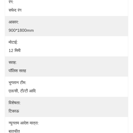
रंग:
सफेद रंग
आकार:
900*1800mm
मोटाई:
12 मिमी
सतह:
पॉलिश सतह
भुगतान टीम:
एल/सी, टी/टी आदि
विशेषता:
टिकाऊ
न्यूनतम आदेश मात्रा:
बातचीत