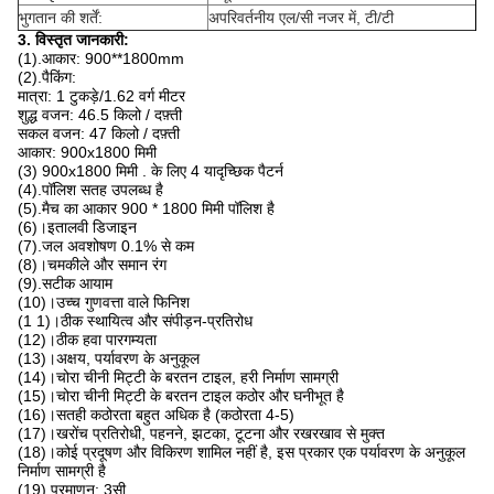
भुगतान की शर्तें:
अपरिवर्तनीय एल/सी नजर में, टी/टी
3. विस्तृत जानकारी:
(1).आकार: 900**1800mm
(2).पैकिंग:
मात्रा: 1 टुकड़े/1.62 वर्ग मीटर
शुद्ध वजन: 46.5 किलो / दफ़्ती
सकल वजन: 47 किलो / दफ़्ती
आकार: 900x1800 मिमी
(3) 900x1800 मिमी . के लिए 4 यादृच्छिक पैटर्न
(4).पॉलिश सतह उपलब्ध है
(5).मैच का आकार 900 * 1800 मिमी पॉलिश है
(6)।इतालवी डिजाइन
(7).जल अवशोषण 0.1% से कम
(8)।चमकीले और समान रंग
(9).सटीक आयाम
(10)।उच्च गुणवत्ता वाले फिनिश
(1 1)।ठीक स्थायित्व और संपीड़न-प्रतिरोध
(12)।ठीक हवा पारगम्यता
(13)।अक्षय, पर्यावरण के अनुकूल
(14)।चोरा चीनी मिट्टी के बरतन टाइल, हरी निर्माण सामग्री
(15)।चोरा चीनी मिट्टी के बरतन टाइल कठोर और घनीभूत है
(16)।सतही कठोरता बहुत अधिक है (कठोरता 4-5)
(17)।खरोंच प्रतिरोधी, पहनने, झटका, टूटना और रखरखाव से मुक्त
(18)।कोई प्रदूषण और विकिरण शामिल नहीं है, इस प्रकार एक पर्यावरण के अनुकूल
निर्माण सामग्री है
(19).प्रमाणन: 3सी