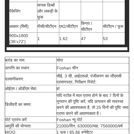
मानक डिब्बों
पैकेजिंग
और लकड़ी के
फूस
किग्रा /
आकार (मिमी)
पीसी/सीटीएन
एम2/सीटीएन
सीटीएन / फूस
सीटीएन
900x1800
1
1.62
47
53
(36'x72')
ब्रांड का नाम:
चोरा
उत्पत्ति का स्थान:
Foshan चीन
सीई, 3 सी, आईएसओ, पंजीकरण का जीएमसी
प्रमाणीकरण:
प्रमाणपत्र, निरीक्षण रिपोर्ट:
ओईएम / ओडीएम सेवा:
हां
यदि स्टॉक में माल प्राप्त होने के बाद 7 दिनों के
भुगतान की पुष्टि करें, यदि उत्पादन की व्यवस्था
डिलीवरी का समय:
करने की आवश्यकता है, तो 25 दिनों की पुष्टि जमा
प्राप्त करने की आवश्यकता है।
पोर्ट प्रारंभ करें:
Foshan न्यू पोर्ट
आपूर्ति की योग्यता:
21000/दिन, 630000/माह, 7560000/वर्ष
MOQ:
1 फूस / 85.86 वर्गमीटर