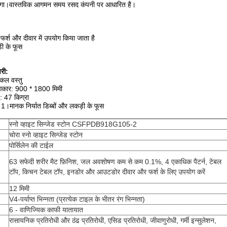
ेगा।वास्तविक आगमन समय रसद कंपनी पर आधारित है।
श और दीवार में उपयोग किया जाता है
़ी के फूस
री:
एकल वस्तु
आकार: 900 * 1800 मिमी
47 किग्रा
 1।मानक निर्यात डिब्बों और लकड़ी के फूस
स्नो व्हाइट सिन्जेड स्टोन CSFPDB918G105-2
चोरा स्नो व्हाइट सिन्जेड स्टोन
पोर्सिलेन की टाईल
63 सफेदी शरीर मैट फ़िनिश, जल अवशोषण कम से कम 0.1%, 4 एकाधिक पैटर्न, टेबल
टॉप, किचन टेबल टॉप, इनडोर और आउटडोर दीवार और फर्श के लिए उपयोग करें
12 मिमी
V4-पर्याप्त भिन्नता (प्रत्येक टाइल के भीतर रंग भिन्नता)
6 - वाणिज्यिक काफी यातायात
रासायनिक प्रतिरोधी और ठंढ प्रतिरोधी, एसिड प्रतिरोधी, जीवाणुरोधी, गर्मी इन्सुलेशन,