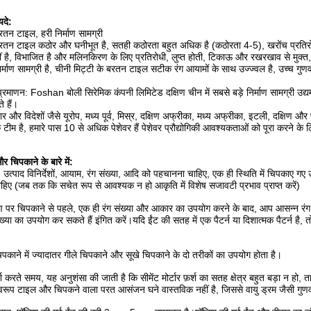
दे:
रतन टाइल, हरी निर्माण सामग्री
बरतन टाइल कठोर और घनीभूत है, सतही कठोरता बहुत अधिक है (कठोरता 4-5), खरोंच प्रतिरोधी 
हीं है, विभाजित है और मलिनकिरण के लिए प्रतिरोधी, लुप्त होती, टिकाऊ और रखरखाव से मुक्
र्माण सामग्री है, चीनी मिट्टी के बरतन टाइल सटीक रंग आयामों के साथ उज्ज्वल है, उच्च गुणवत
प्रमाणन: Foshan बोली सिरेमिक कंपनी लिमिटेड दक्षिण चीन में सबसे बड़े निर्माण सामग्री उद्यम
 हैं।
जार और विदेशों जैसे यूरोप, मध्य पूर्व, मिस्र, दक्षिण अफ्रीका, मध्य अफ्रीका, इटली, दक्षिण और
क टीम है, हमारे पास 10 से अधिक पेशेवर हैं पेशेवर प्रौद्योगिकी आवश्यकताओं को पूरा करने क
र चिपकाने के बारे में:
उत्पाद विनिर्देशों, आयाम, रंग संख्या, आदि को पहचानना चाहिए, एक ही स्थिति में चिपकाए गए
हिए (जब तक कि सचेत रूप से आवश्यक न हो आकृति में विशेष सजावटी प्रभाव प्राप्त करें)
षण पर चिपकाने से पहले, एक ही रंग संख्या और आकार का उपयोग करने के बाद, आप आसन्न रंग
्या का उपयोग कर सकते हैं इंगित करें।यदि ईंट की सतह में एक पैटर्न या दिशात्मक पैटर्न है, तो
चिपकाने में ज्यादातर गीले चिपकाने और सूखे चिपकाने के दो तरीकों का उपयोग होता है।
र्श करते समय, यह अनुशंसा की जाती है कि सीमेंट मोर्टार फ़र्श का सतह क्षेत्र बहुत बड़ा न
वरूप टाइल और चिपकने वाला परत आसंजन घने वास्तविक नहीं है, जिससे वायु ड्रम जैसी गुणवत्त