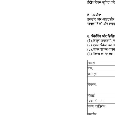
ईटीए दिवस सूचित कर
5. उपयोग:
इनडोर और आउटडोर फर्
मानक डिब्बों और लकड
6. पैकेजिंग और डिलिव
(1).बिक्री इकाइयाँ: 
(2).एकल पैकेज का 
(3).एकल सकल वजन: 
(4).पैकेज का प्रकार:
आदर्श
नाम:
सामग्री
विवरण:
मोटाई
छाया भिन्नता
घर्षण प्रतिरोध
समारोह